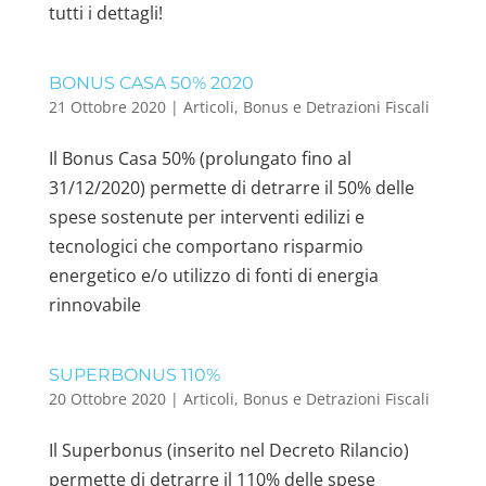
tutti i dettagli!
BONUS CASA 50% 2020
21 Ottobre 2020
|
Articoli
,
Bonus e Detrazioni Fiscali
Il Bonus Casa 50% (prolungato fino al
31/12/2020) permette di detrarre il 50% delle
spese sostenute per interventi edilizi e
tecnologici che comportano risparmio
energetico e/o utilizzo di fonti di energia
rinnovabile
SUPERBONUS 110%
20 Ottobre 2020
|
Articoli
,
Bonus e Detrazioni Fiscali
Il Superbonus (inserito nel Decreto Rilancio)
permette di detrarre il 110% delle spese