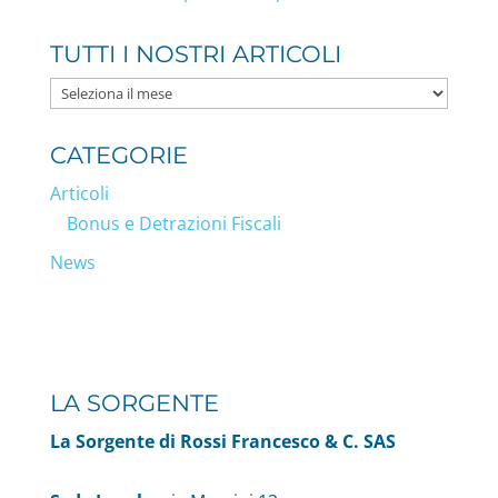
TUTTI I NOSTRI ARTICOLI
Tutti
i
nostri
CATEGORIE
articoli
Articoli
Bonus e Detrazioni Fiscali
News
LA SORGENTE
La Sorgente di Rossi Francesco & C. SAS